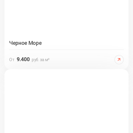
Черное Море
9.400
От
руб. за м²