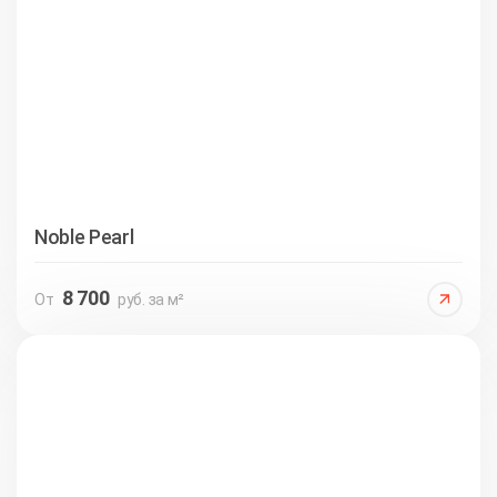
Noble Pearl
8 700
От
руб. за м²