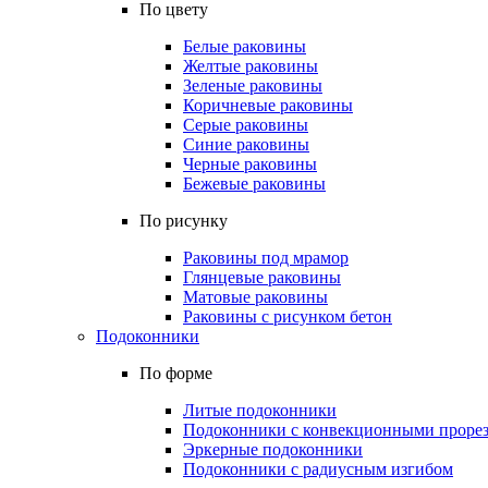
По цвету
Белые раковины
Желтые раковины
Зеленые раковины
Коричневые раковины
Серые раковины
Синие раковины
Черные раковины
Бежевые раковины
По рисунку
Раковины под мрамор
Глянцевые раковины
Матовые раковины
Раковины с рисунком бетон
Подоконники
По форме
Литые подоконники
Подоконники с конвекционными проре
Эркерные подоконники
Подоконники с радиусным изгибом