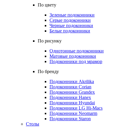
По цвету
Зеленые подоконники
Серые подоконники
Черные подоконники
Белые подоконники
По рисунку
Однотонные подоконники
Матовые подоконники
Подоконники под мрамор
По бренду
Подоконники Akrilika
Подоконники Corian
Подоконники Grandex
Подоконники Hanex
Подоконники Hyundai
Подоконники LG Hi-Macs
Подоконники Neomarm
Подоконники Staron
Столы