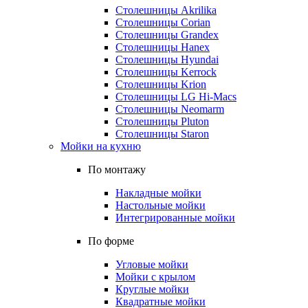
Столешницы Akrilika
Столешницы Corian
Столешницы Grandex
Столешницы Hanex
Столешницы Hyundai
Столешницы Kerrock
Столешницы Krion
Столешницы LG Hi-Macs
Столешницы Neomarm
Столешницы Pluton
Столешницы Staron
Мойки на кухню
По монтажу
Накладные мойки
Настольные мойки
Интегрированные мойки
По форме
Угловые мойки
Мойки с крылом
Круглые мойки
Квадратные мойки