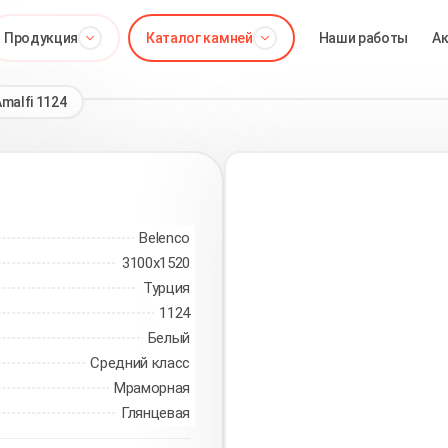
Продукция
Каталог камней
Наши работы
А
malfi 1124
Belenco
3100х1520
Турция
1124
Белый
Средний класс
Мраморная
Глянцевая