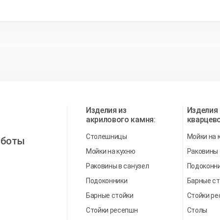
Изделия из
Изделия 
акрилового камня:
кварцево
Столешницы
Мойки на 
аботы
Мойки на кухню
Раковины
Раковины в санузел
Подоконн
Подоконники
Барные ст
Барные стойки
Стойки р
Стойки ресепшн
Столы