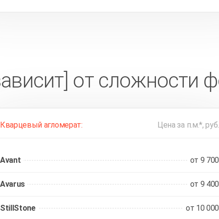
зависит] от сложности 
Кварцевый агломерат:
Цена за п.м.*, руб.
Avant
от 9 700
Avarus
от 9 400
StillStone
от 10 000