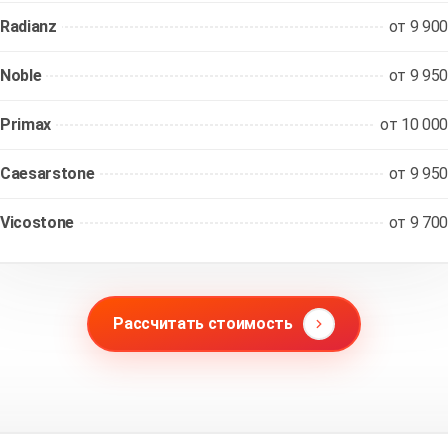
Radianz
от 9 900
Noble
от 9 950
Primax
от 10 000
Caesarstone
от 9 950
Vicostone
от 9 700
Рассчитать стоимость