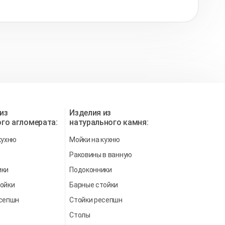
из
Изделия из
го агломерата:
натурального камня:
кухню
Мойки на кухню
Раковины в ванную
ики
Подоконники
ойки
Барные стойки
есепшн
Стойки ресепшн
Столы